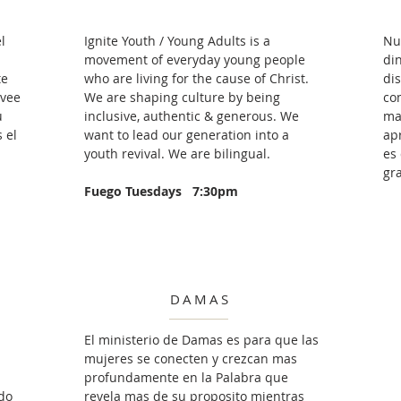
l
Ignite Youth / Young Adults is a
Nu
movement of everyday young people
di
te
who are living for the cause of Christ.
di
ovee
We are shaping culture by being
co
u
inclusive, authentic & generous. We
ma
 el
want to lead our generation into a
ap
youth revival. We are bilingual.
es
gr
Fuego Tuesdays 7:30pm
DAMAS
El ministerio de Damas es para que las
mujeres se conecten y crezcan mas
profundamente en la Palabra que
do
revela mas de su proposito mientras